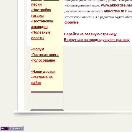
песни
набирать длинный адрес
www.akkordss.nar
•Настройка
достаточно лишь написать
Итак
akkordss.tk
гитары
что такую новость вы с радостью будете обс
•Постановка
форуме
аккордов
•Полезные
Перейти на главную страницу
советы
Вернуться на предыдущую страницу
•Форум
•Гостевая книга
•Голосование
•Наши друзья
•Реклама на
сайте