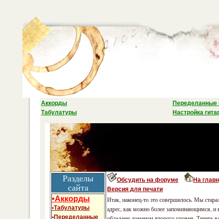
Аккорды
Переделанные 
Табулатуры
Настройка гита
Разделы
Обсудить на форуме
На глав
сайта
Версия для печати
•Аккорды
Итак, наконец-то это совершилось. Мы стара
•Табулатуры
адрес, как можно более запоминающимся, и 
•Переделанные
обладаем доменом второго уровня. Теперь в