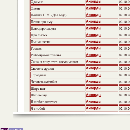
Ода мне
02.10.2
Аккорды
Океан
02.10.2
Аккорды
Памяти П.Ж. (Два года)
02.10.2
Аккорды
Песня про яму
02.10.2
Аккорды
Плюц про цацета
02.10.2
Аккорды
Про лысых
02.10.2
Аккорды
Пьяная песня
02.10.2
Аккорды
Романс
02.10.2
Аккорды
Рыббацко-охотничья
02.10.2
Аккорды
Саша, я хочу стать космонавтом
02.10.2
Аккорды
Споемте друзья
02.10.2
Аккорды
Страданья
02.10.2
Аккорды
Человек-амфибия
02.10.2
Аккорды
Шире шаг
02.10.2
Аккорды
Школьница
02.10.2
Аккорды
Я люблю кататься
02.10.2
Аккорды
Я с тобой
02.10.2
Аккорды