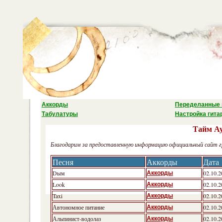
Аккорды
Переделанные 
Табулатуры
Настройка гита
Тайм А
Благодарим за предоставленную информацию официальный сайт гру
Песня
Аккорды
Дата
Dым
02.10.2
Аккорды
Look
02.10.2
Аккорды
Taxi
02.10.2
Аккорды
Автономное питание
02.10.2
Аккорды
Альпинист-водолаз
02.10.2
Аккорды